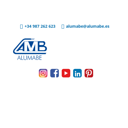

+34 987 262 623

alumabe@alumabe.es