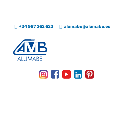

+34 987 262 623

alumabe@alumabe.es